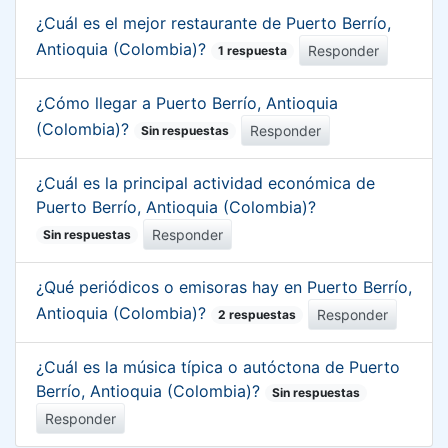
¿Cuál es el mejor restaurante de Puerto Berrío,
Antioquia (Colombia)?
Responder
1 respuesta
¿Cómo llegar a Puerto Berrío, Antioquia
(Colombia)?
Responder
Sin respuestas
¿Cuál es la principal actividad económica de
Puerto Berrío, Antioquia (Colombia)?
Responder
Sin respuestas
¿Qué periódicos o emisoras hay en Puerto Berrío,
Antioquia (Colombia)?
Responder
2 respuestas
¿Cuál es la música típica o autóctona de Puerto
Berrío, Antioquia (Colombia)?
Sin respuestas
Responder