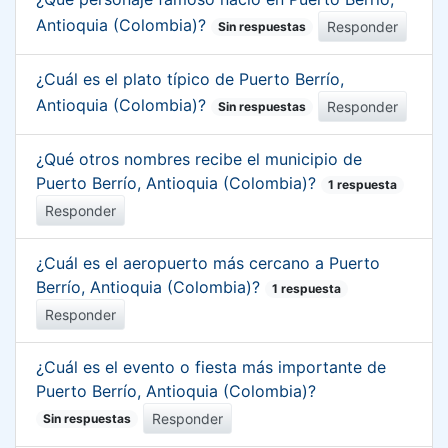
Antioquia (Colombia)?
Responder
Sin respuestas
¿Cuál es el plato típico de Puerto Berrío,
Antioquia (Colombia)?
Responder
Sin respuestas
¿Qué otros nombres recibe el municipio de
Puerto Berrío, Antioquia (Colombia)?
1 respuesta
Responder
¿Cuál es el aeropuerto más cercano a Puerto
Berrío, Antioquia (Colombia)?
1 respuesta
Responder
¿Cuál es el evento o fiesta más importante de
Puerto Berrío, Antioquia (Colombia)?
Responder
Sin respuestas