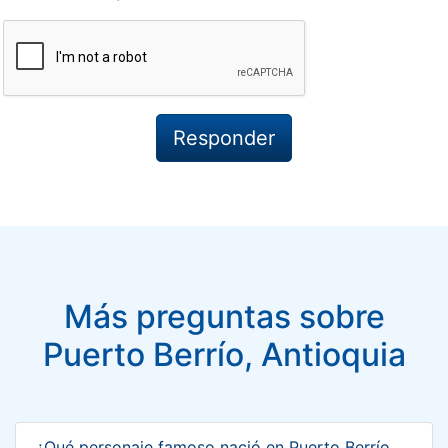
Más preguntas sobre
Puerto Berrío, Antioquia
¿Qué personaje famoso nació en Puerto Berrío,