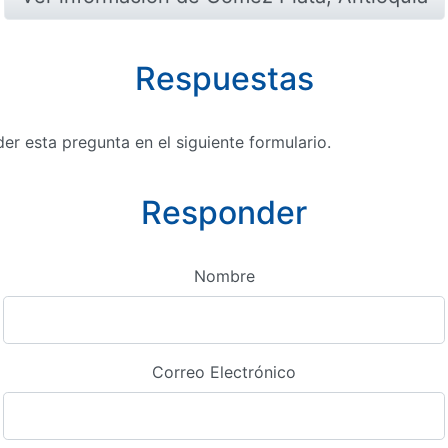
Respuestas
r esta pregunta en el siguiente formulario.
Responder
Nombre
Correo Electrónico