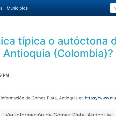
da
Municipios
ica típica o autóctona
Antioquia (Colombia)?
9 PM
s información de Gómez Plata, Antioquia en
https://www.mu
Ver información de Gómez Plata, Antioquia