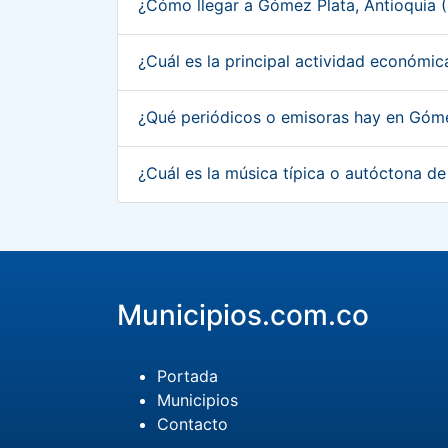
¿Cómo llegar a Gómez Plata, Antioquia
¿Cuál es la principal actividad económi
¿Qué periódicos o emisoras hay en Góme
¿Cuál es la música típica o autóctona d
Municipios.com.co
Portada
Municipios
Contacto