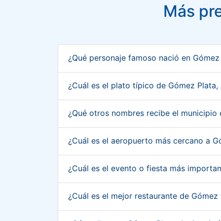
Más pre
¿Qué personaje famoso nació en Gómez 
¿Cuál es el plato típico de Gómez Plata
¿Qué otros nombres recibe el municipio
¿Cuál es el aeropuerto más cercano a G
¿Cuál es el evento o fiesta más import
¿Cuál es el mejor restaurante de Gómez 