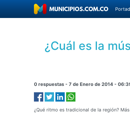
Porta
¿Cuál es la mús
0 respuestas -
7 de Enero de 2014
-
06:3
¿Qué ritmo es tradicional de la región? Má