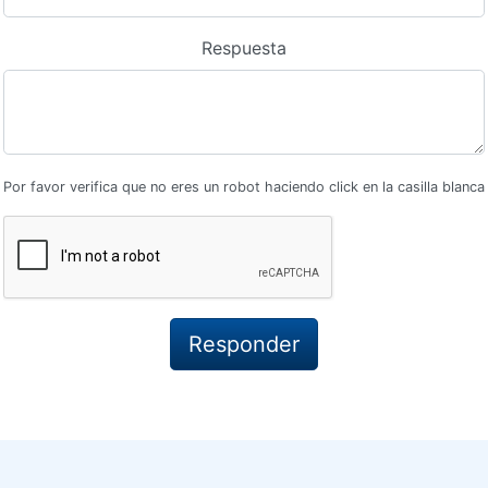
Respuesta
Por favor verifica que no eres un robot haciendo click en la casilla blanca