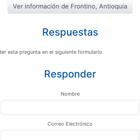
Ver información de Frontino, Antioquia
Respuestas
r esta pregunta en el siguiente formulario.
Responder
Nombre
Correo Electrónico