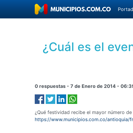
Porta
¿Cuál es el eve
0 respuestas -
7 de Enero de 2014
-
06:3
¿Qué festividad recibe el mayor número de
https://www.municipios.com.co/antioquia/f