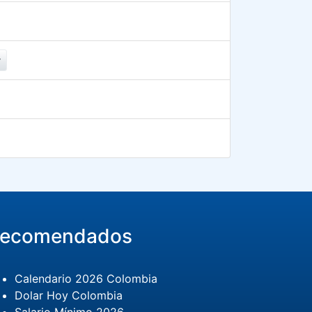
r
ecomendados
Calendario 2026 Colombia
Dolar Hoy Colombia