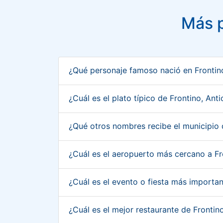
Más p
¿Qué personaje famoso nació en Frontin
¿Cuál es el plato típico de Frontino, An
¿Qué otros nombres recibe el municipio 
¿Cuál es el aeropuerto más cercano a Fr
¿Cuál es el evento o fiesta más importa
¿Cuál es el mejor restaurante de Fronti