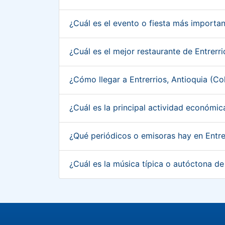
¿Cuál es el evento o fiesta más importa
¿Cuál es el mejor restaurante de Entrerr
¿Cómo llegar a Entrerrios, Antioquia (C
¿Cuál es la principal actividad económic
¿Qué periódicos o emisoras hay en Entre
¿Cuál es la música típica o autóctona de