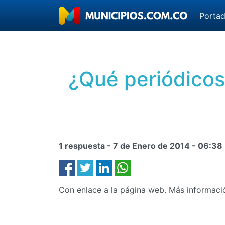
Porta
¿Qué periódicos 
1 respuesta -
7 de Enero de 2014
-
06:38
Con enlace a la página web. Más informació