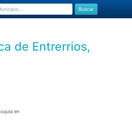
Buscar
ca de Entrerrios,
ioquia en