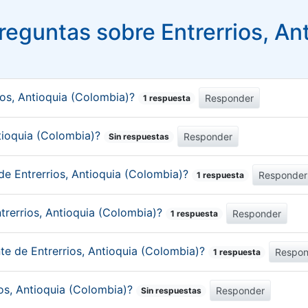
eguntas sobre Entrerrios, An
ios, Antioquia (Colombia)?
Responder
1 respuesta
ntioquia (Colombia)?
Responder
Sin respuestas
de Entrerrios, Antioquia (Colombia)?
Responder
1 respuesta
trerrios, Antioquia (Colombia)?
Responder
1 respuesta
nte de Entrerrios, Antioquia (Colombia)?
Respon
1 respuesta
ios, Antioquia (Colombia)?
Responder
Sin respuestas