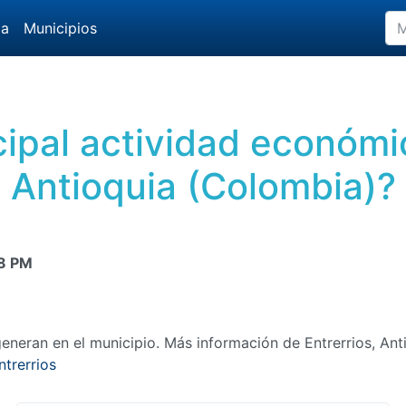
da
Municipios
cipal actividad económi
Antioquia (Colombia)?
8 PM
neran en el municipio. Más información de Entrerrios, Ant
trerrios