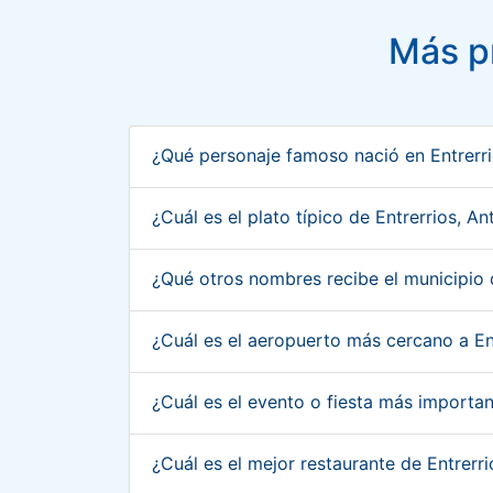
Más pr
¿Qué personaje famoso nació en Entrerr
¿Cuál es el plato típico de Entrerrios, A
¿Qué otros nombres recibe el municipio 
¿Cuál es el aeropuerto más cercano a En
¿Cuál es el evento o fiesta más importa
¿Cuál es el mejor restaurante de Entrerr