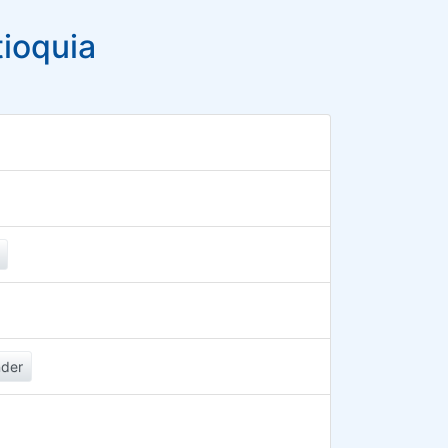
tioquia
der