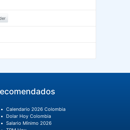
der
ecomendados
Calendario 2026 Colombia
Dolar Hoy Colombia
Salario Mínimo 2026