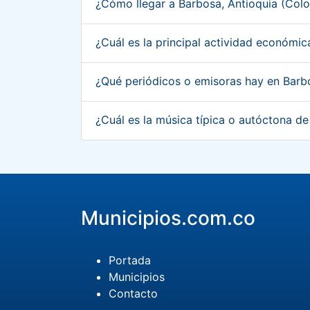
¿Cómo llegar a Barbosa, Antioquia (Col
¿Cuál es la principal actividad económi
¿Qué periódicos o emisoras hay en Barb
¿Cuál es la música típica o autóctona d
Municipios.com.co
Portada
Municipios
Contacto