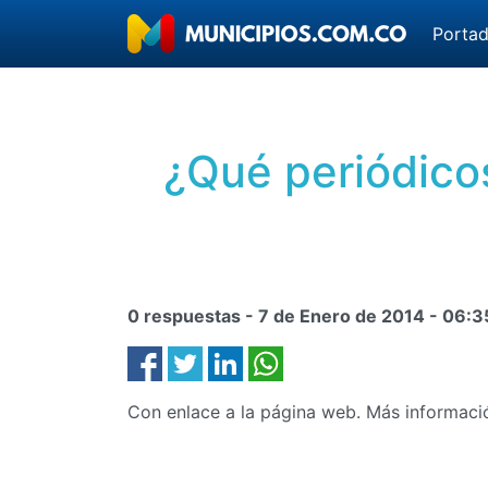
Porta
¿Qué periódico
0 respuestas -
7 de Enero de 2014
-
06:3
Con enlace a la página web. Más informaci