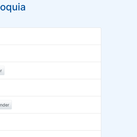
ioquia
r
nder