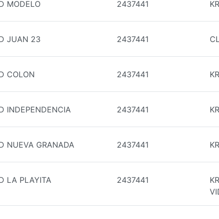
UD MODELO
2437441
KR
D JUAN 23
2437441
CL
UD COLON
2437441
KR
D INDEPENDENCIA
2437441
KR
UD NUEVA GRANADA
2437441
KR
D LA PLAYITA
2437441
KR
V