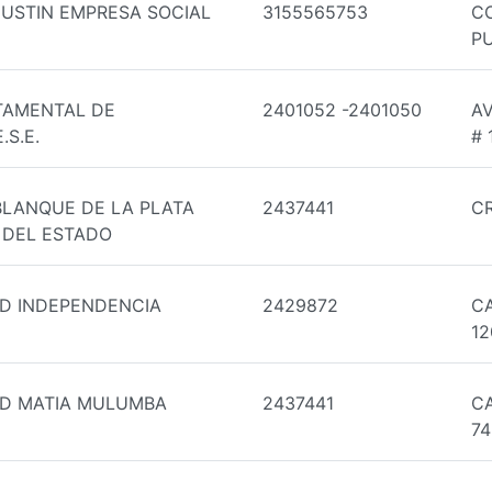
GUSTIN EMPRESA SOCIAL
3155565753
C
P
TAMENTAL DE
2401052 -2401050
AV
S.E.
# 
BLANQUE DE LA PLATA
2437441
CR
 DEL ESTADO
D INDEPENDENCIA
2429872
CA
12
UD MATIA MULUMBA
2437441
CA
74