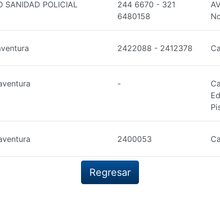
 SANIDAD POLICIAL
244 6670 - 321
AV
6480158
No
aventura
2422088 - 2412378
Ca
aventura
-
Ca
Ed
Pi
aventura
2400053
Ca
Regresar