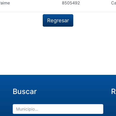
Paime
8505492
Ca
Regresar
Buscar
R