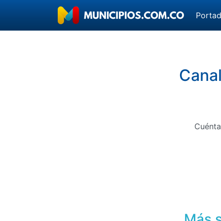
Porta
Canal
Cuénta
Más s