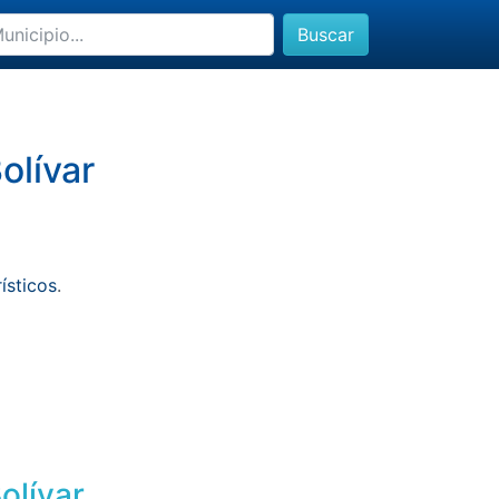
Buscar
olívar
rísticos
.
olívar