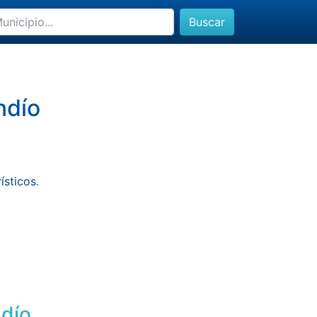
Buscar
ndío
rísticos
.
ndío