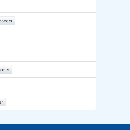
ponder
onder
er