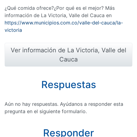
¿Qué comida ofrece?¿Por qué es el mejor? Más
información de La Victoria, Valle del Cauca en
https://www.municipios.com.co/valle-del-cauca/la-
victoria
Ver información de La Victoria, Valle del
Cauca
Respuestas
Aún no hay respuestas. Ayúdanos a responder esta
pregunta en el siguiente formulario.
Responder