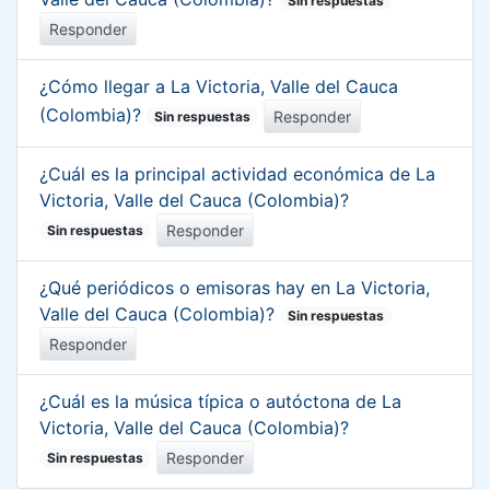
Sin respuestas
Responder
¿Cómo llegar a La Victoria, Valle del Cauca
(Colombia)?
Responder
Sin respuestas
¿Cuál es la principal actividad económica de La
Victoria, Valle del Cauca (Colombia)?
Responder
Sin respuestas
¿Qué periódicos o emisoras hay en La Victoria,
Valle del Cauca (Colombia)?
Sin respuestas
Responder
¿Cuál es la música típica o autóctona de La
Victoria, Valle del Cauca (Colombia)?
Responder
Sin respuestas