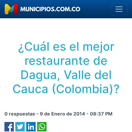
¿Cuál es el mejor
restaurante de
Dagua, Valle del
Cauca (Colombia)?
0 respuestas -
9 de Enero de 2014
-
08:37 PM