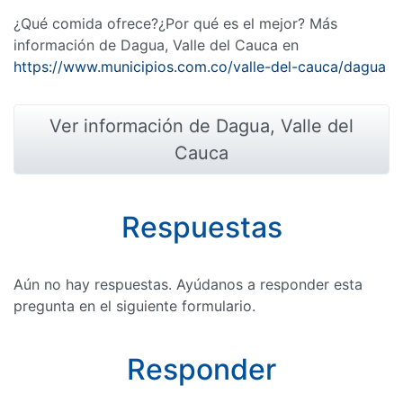
¿Qué comida ofrece?¿Por qué es el mejor? Más
información de Dagua, Valle del Cauca en
https://www.municipios.com.co/valle-del-cauca/dagua
Ver información de Dagua, Valle del
Cauca
Respuestas
Aún no hay respuestas. Ayúdanos a responder esta
pregunta en el siguiente formulario.
Responder