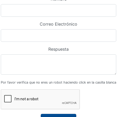
Correo Electrónico
Respuesta
Por favor verifica que no eres un robot haciendo click en la casilla blanca