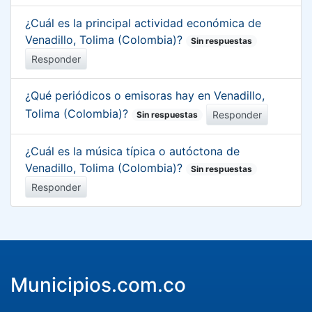
¿Cuál es la principal actividad económica de
Venadillo, Tolima (Colombia)?
Sin respuestas
Responder
¿Qué periódicos o emisoras hay en Venadillo,
Tolima (Colombia)?
Responder
Sin respuestas
¿Cuál es la música típica o autóctona de
Venadillo, Tolima (Colombia)?
Sin respuestas
Responder
Municipios.com.co