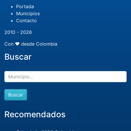
Portada
Municipios
Contacto
2010 - 2026
Con ❤️ desde Colombia
Buscar
Buscar
Recomendados