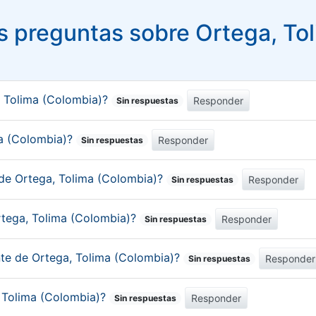
 preguntas sobre Ortega, To
, Tolima (Colombia)?
Responder
Sin respuestas
ma (Colombia)?
Responder
Sin respuestas
 de Ortega, Tolima (Colombia)?
Responder
Sin respuestas
rtega, Tolima (Colombia)?
Responder
Sin respuestas
nte de Ortega, Tolima (Colombia)?
Responder
Sin respuestas
, Tolima (Colombia)?
Responder
Sin respuestas