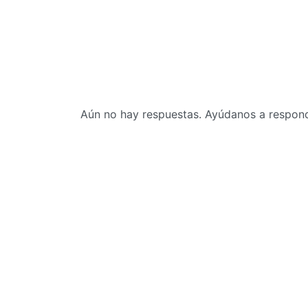
Aún no hay respuestas. Ayúdanos a responde