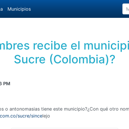
da
Municipios
bres recibe el municipi
Sucre (Colombia)?
6 PM
mos o antonomasias tiene este municipio?¿Con qué otro no
.com.co/sucre/since
lejo