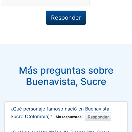
Más preguntas sobre
Buenavista, Sucre
¿Qué personaje famoso nació en Buenavista,
Sucre (Colombia)?
Responder
Sin respuestas