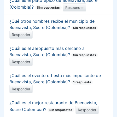
¿Cuál es el plato típico de Buenavista, Sucre
(Colombia)?
Responder
Sin respuestas
¿Qué otros nombres recibe el municipio de
Buenavista, Sucre (Colombia)?
Sin respuestas
Responder
¿Cuál es el aeropuerto más cercano a
Buenavista, Sucre (Colombia)?
Sin respuestas
Responder
¿Cuál es el evento o fiesta más importante de
Buenavista, Sucre (Colombia)?
1 respuesta
Responder
¿Cuál es el mejor restaurante de Buenavista,
Sucre (Colombia)?
Responder
Sin respuestas