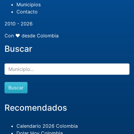
Municipios
Contacto
2010 - 2026
Con ❤️ desde Colombia
Buscar
Buscar
Recomendados
Calendario 2026 Colombia
Dolar Hoy Colombia