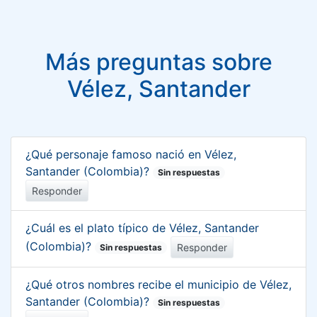
Más preguntas sobre
Vélez, Santander
¿Qué personaje famoso nació en Vélez,
Santander (Colombia)?
Sin respuestas
Responder
¿Cuál es el plato típico de Vélez, Santander
(Colombia)?
Responder
Sin respuestas
¿Qué otros nombres recibe el municipio de Vélez,
Santander (Colombia)?
Sin respuestas