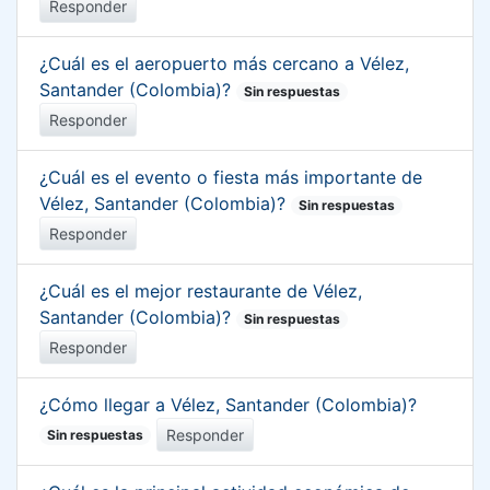
Responder
¿Cuál es el aeropuerto más cercano a Vélez,
Santander (Colombia)?
Sin respuestas
Responder
¿Cuál es el evento o fiesta más importante de
Vélez, Santander (Colombia)?
Sin respuestas
Responder
¿Cuál es el mejor restaurante de Vélez,
Santander (Colombia)?
Sin respuestas
Responder
¿Cómo llegar a Vélez, Santander (Colombia)?
Responder
Sin respuestas