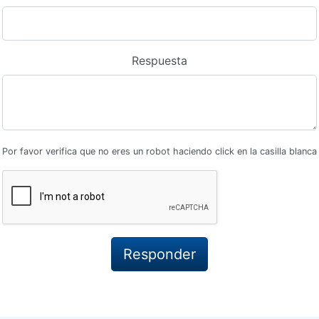
Respuesta
Por favor verifica que no eres un robot haciendo click en la casilla blanca