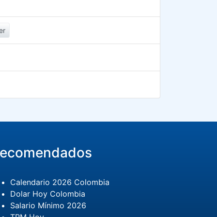
er
ecomendados
Calendario 2026 Colombia
Dolar Hoy Colombia
Salario Mínimo 2026