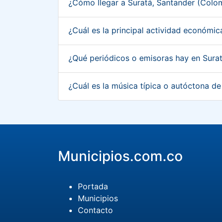
¿Cómo llegar a Suratá, Santander (Colo
¿Cuál es la principal actividad económi
¿Qué periódicos o emisoras hay en Sura
¿Cuál es la música típica o autóctona d
Municipios.com.co
Portada
Municipios
Contacto