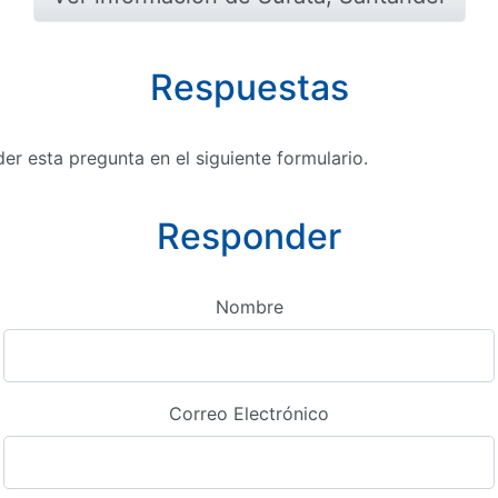
Respuestas
r esta pregunta en el siguiente formulario.
Responder
Nombre
Correo Electrónico