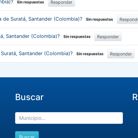
mbia)?
Responder
Sin respuestas
ca de Suratá, Santander (Colombia)?
Respond
Sin respuestas
tá, Santander (Colombia)?
Responder
Sin respuestas
e Suratá, Santander (Colombia)?
Responder
Sin respuestas
Buscar
R
Buscar