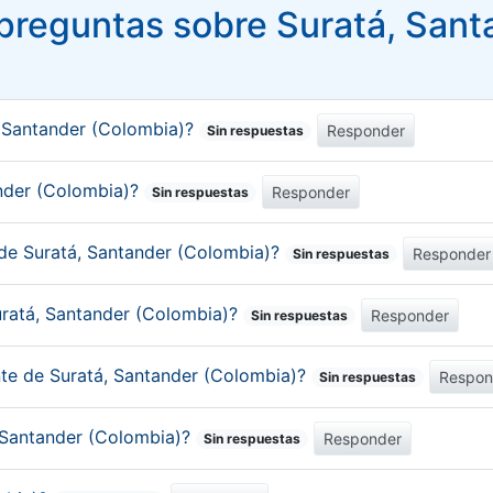
preguntas sobre Suratá, Sant
, Santander (Colombia)?
Responder
Sin respuestas
ander (Colombia)?
Responder
Sin respuestas
 de Suratá, Santander (Colombia)?
Responder
Sin respuestas
uratá, Santander (Colombia)?
Responder
Sin respuestas
nte de Suratá, Santander (Colombia)?
Respon
Sin respuestas
, Santander (Colombia)?
Responder
Sin respuestas