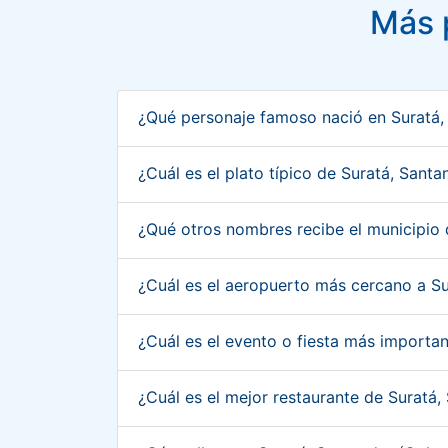
Más 
¿Qué personaje famoso nació en Suratá
¿Cuál es el plato típico de Suratá, Sant
¿Qué otros nombres recibe el municipio
¿Cuál es el aeropuerto más cercano a S
¿Cuál es el evento o fiesta más importa
¿Cuál es el mejor restaurante de Suratá