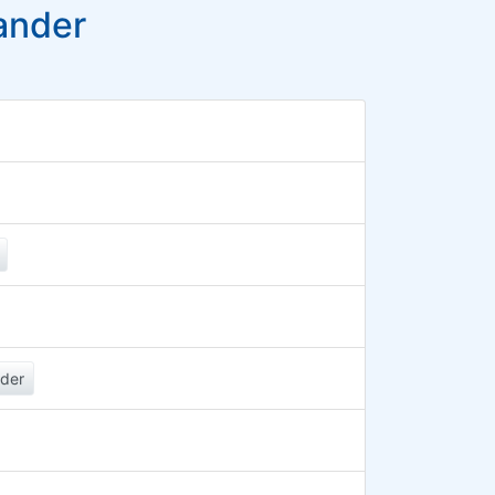
ander
der