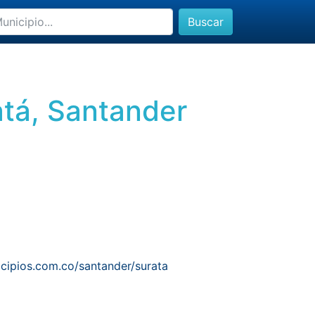
Buscar
atá, Santander
cipios.com.co/santander/surata