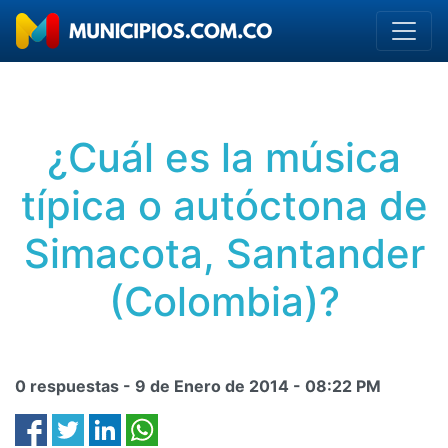
¿Cuál es la música
típica o autóctona de
Simacota, Santander
(Colombia)?
0 respuestas -
9 de Enero de 2014
-
08:22 PM