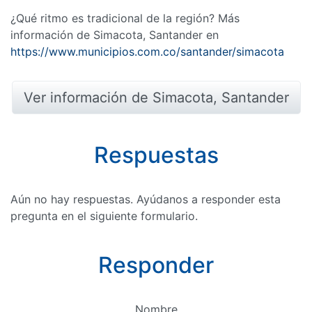
¿Qué ritmo es tradicional de la región? Más
información de Simacota, Santander en
https://www.municipios.com.co/santander/simacota
Ver información de Simacota, Santander
Respuestas
Aún no hay respuestas. Ayúdanos a responder esta
pregunta en el siguiente formulario.
Responder
Nombre