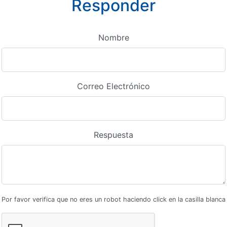
Responder
Nombre
Correo Electrónico
Respuesta
Por favor verifica que no eres un robot haciendo click en la casilla blanca