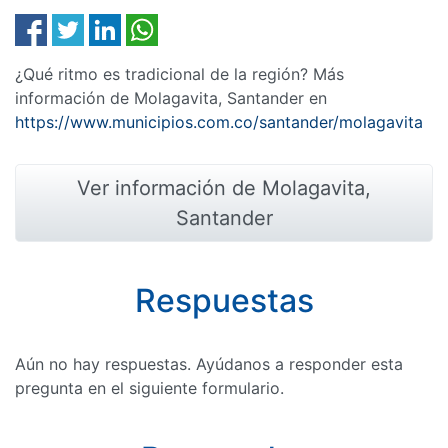
¿Qué ritmo es tradicional de la región? Más
información de Molagavita, Santander en
https://www.municipios.com.co/santander/molagavita
Ver información de Molagavita,
Santander
Respuestas
Aún no hay respuestas. Ayúdanos a responder esta
pregunta en el siguiente formulario.