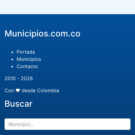
Municipios.com.co
Portada
Municipios
Contacto
2010 - 2026
Con ❤️ desde Colombia
Buscar