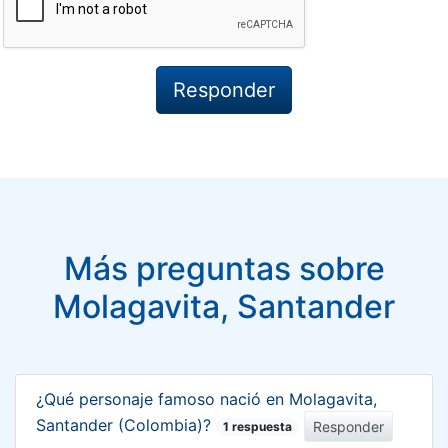
Más preguntas sobre
Molagavita, Santander
¿Qué personaje famoso nació en Molagavita,
Santander (Colombia)?
Responder
1 respuesta