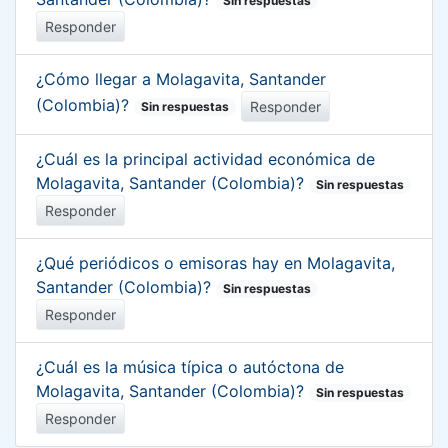
Sin respuestas
Responder
¿Cómo llegar a Molagavita, Santander
(Colombia)?
Responder
Sin respuestas
¿Cuál es la principal actividad económica de
Molagavita, Santander (Colombia)?
Sin respuestas
Responder
¿Qué periódicos o emisoras hay en Molagavita,
Santander (Colombia)?
Sin respuestas
Responder
¿Cuál es la música típica o autóctona de
Molagavita, Santander (Colombia)?
Sin respuestas
Responder