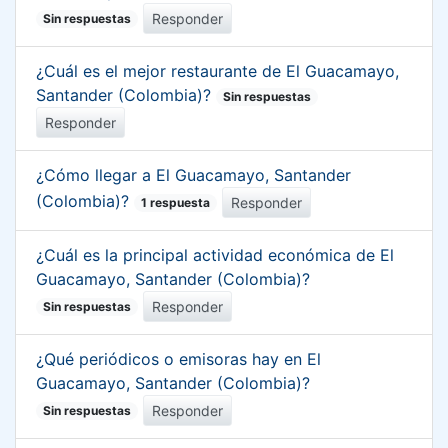
Responder
Sin respuestas
¿Cuál es el mejor restaurante de El Guacamayo,
Santander (Colombia)?
Sin respuestas
Responder
¿Cómo llegar a El Guacamayo, Santander
(Colombia)?
Responder
1 respuesta
¿Cuál es la principal actividad económica de El
Guacamayo, Santander (Colombia)?
Responder
Sin respuestas
¿Qué periódicos o emisoras hay en El
Guacamayo, Santander (Colombia)?
Responder
Sin respuestas