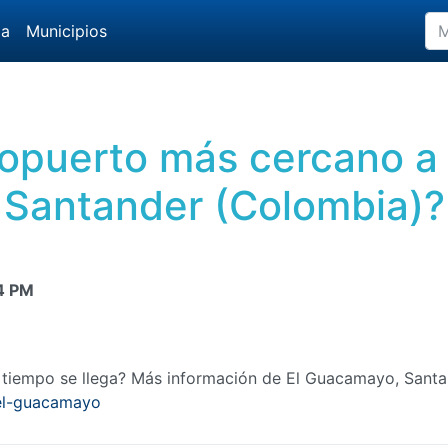
da
Municipios
eropuerto más cercano a
Santander (Colombia)?
4 PM
o tiempo se llega? Más información de El Guacamayo, Sant
/el-guacamayo