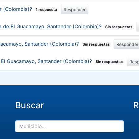
r (Colombia)?
Responder
1 respuesta
ica de El Guacamayo, Santander (Colombia)?
Sin respuestas
Guacamayo, Santander (Colombia)?
Responder
Sin respuestas
de El Guacamayo, Santander (Colombia)?
Res
Sin respuestas
Buscar
R