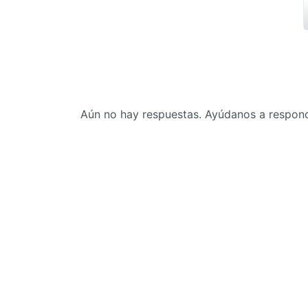
Aún no hay respuestas. Ayúdanos a responde