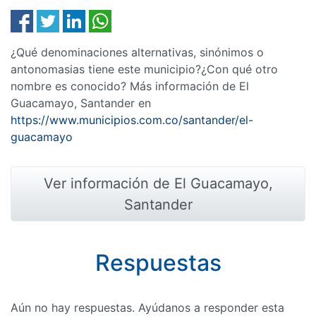
¿Qué denominaciones alternativas, sinónimos o
antonomasias tiene este municipio?¿Con qué otro
nombre es conocido? Más información de El
Guacamayo, Santander en
https://www.municipios.com.co/santander/el-
guacamayo
Ver información de El Guacamayo,
Santander
Respuestas
Aún no hay respuestas. Ayúdanos a responder esta