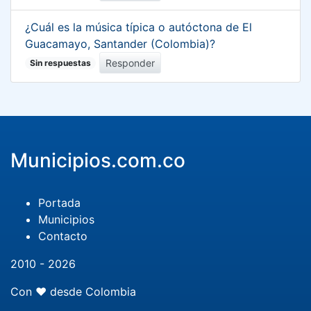
¿Cuál es la música típica o autóctona de El
Guacamayo, Santander (Colombia)?
Responder
Sin respuestas
Municipios.com.co
Portada
Municipios
Contacto
2010 - 2026
Con ❤️ desde Colombia