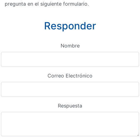
pregunta en el siguiente formulario.
Responder
Nombre
Correo Electrónico
Respuesta