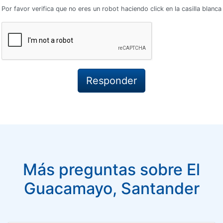
Por favor verifica que no eres un robot haciendo click en la casilla blanca
Más preguntas sobre El
Guacamayo, Santander