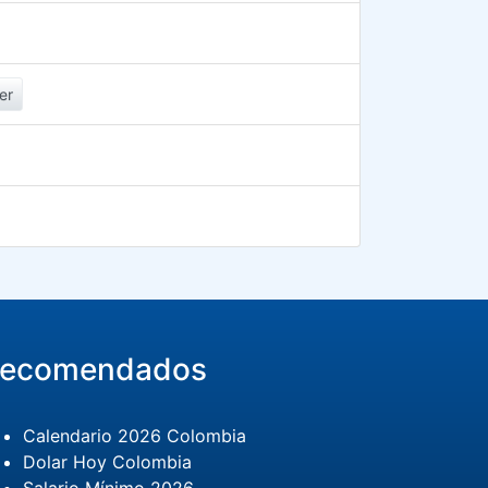
er
ecomendados
Calendario 2026 Colombia
Dolar Hoy Colombia