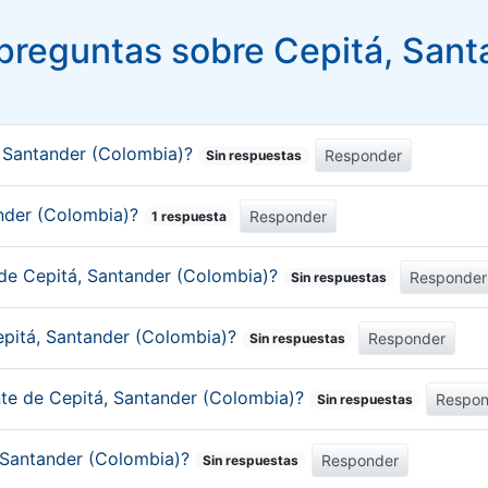
preguntas sobre Cepitá, Sant
, Santander (Colombia)?
Responder
Sin respuestas
tander (Colombia)?
Responder
1 respuesta
 de Cepitá, Santander (Colombia)?
Responder
Sin respuestas
epitá, Santander (Colombia)?
Responder
Sin respuestas
nte de Cepitá, Santander (Colombia)?
Respon
Sin respuestas
, Santander (Colombia)?
Responder
Sin respuestas