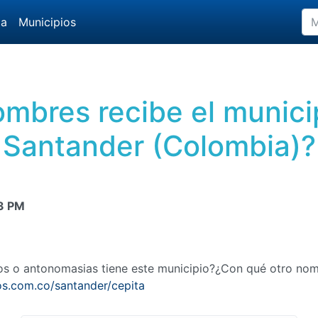
da
Municipios
mbres recibe el munici
Santander (Colombia)?
3 PM
mos o antonomasias tiene este municipio?¿Con qué otro no
os.com.co/santander/cepita