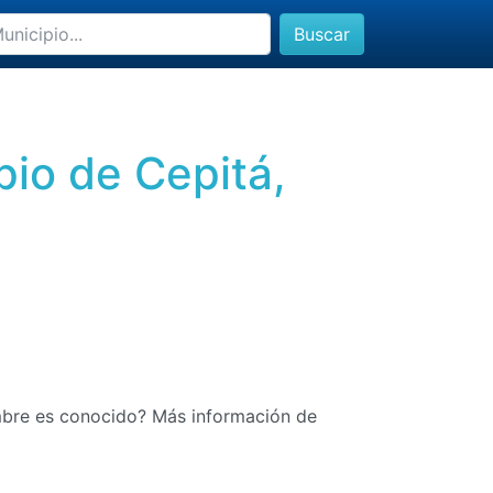
Buscar
pio de Cepitá,
mbre es conocido? Más información de