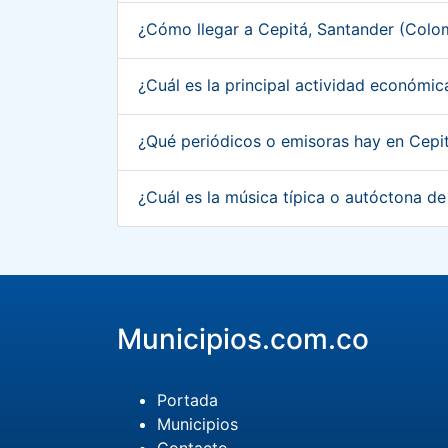
¿Cómo llegar a Cepitá, Santander (Col
¿Cuál es la principal actividad económi
¿Qué periódicos o emisoras hay en Cepi
¿Cuál es la música típica o autóctona d
Municipios.com.co
Portada
Municipios