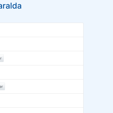
aralda
r
er