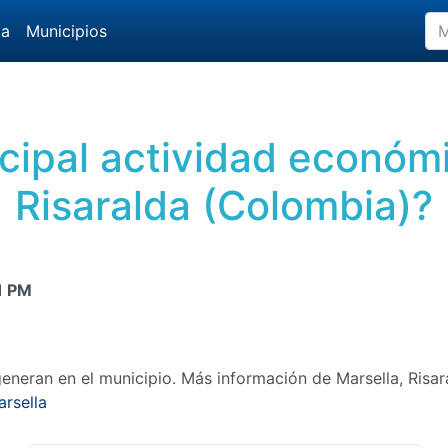
da
Municipios
ncipal actividad económ
Risaralda (Colombia)?
1 PM
neran en el municipio. Más información de Marsella, Risar
rsella