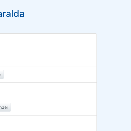
aralda
r
nder