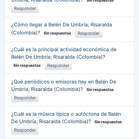
Sin respuestas
Responder
¿Cómo llegar a Belén De Umbría, Risaralda
(Colombia)?
Responder
Sin respuestas
¿Cuál es la principal actividad económica de
Belén De Umbría, Risaralda (Colombia)?
Responder
Sin respuestas
¿Qué periódicos o emisoras hay en Belén De
Umbría, Risaralda (Colombia)?
Sin respuestas
Responder
¿Cuál es la música típica o autóctona de Belén
De Umbría, Risaralda (Colombia)?
Sin respuestas
Responder