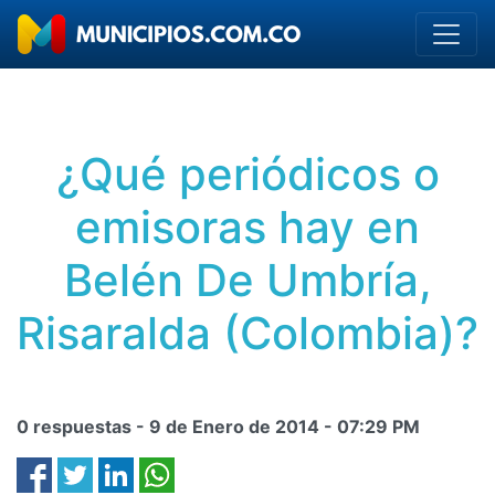
¿Qué periódicos o
emisoras hay en
Belén De Umbría,
Risaralda (Colombia)?
0 respuestas -
9 de Enero de 2014
-
07:29 PM