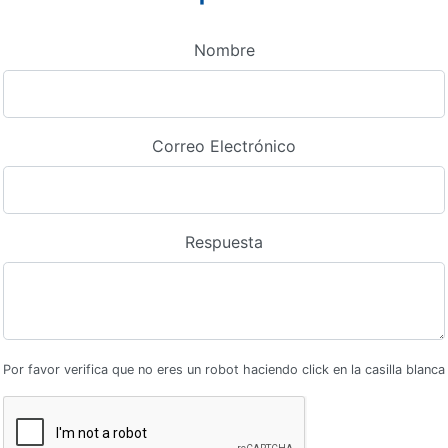
Nombre
Correo Electrónico
Respuesta
Por favor verifica que no eres un robot haciendo click en la casilla blanca