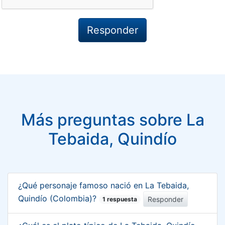
Más preguntas sobre La
Tebaida, Quindío
¿Qué personaje famoso nació en La Tebaida,
Quindío (Colombia)?
Responder
1 respuesta