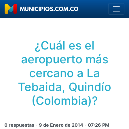
¿Cuál es el
aeropuerto más
cercano a La
Tebaida, Quindío
(Colombia)?
0 respuestas -
9 de Enero de 2014
-
07:26 PM