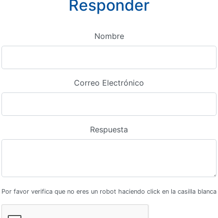
Responder
Nombre
Correo Electrónico
Respuesta
Por favor verifica que no eres un robot haciendo click en la casilla blanca