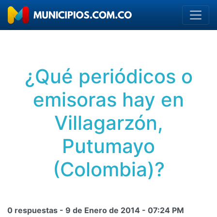
¿Qué periódicos o
emisoras hay en
Villagarzón,
Putumayo
(Colombia)?
0 respuestas -
9 de Enero de 2014
-
07:24 PM