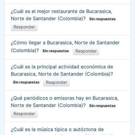
¿Cuál es el mejor restaurante de Bucarasica,
Norte de Santander (Colombia)?
Sin respuestas
Responder
¿Cómo llegar a Bucarasica, Norte de Santander
(Colombia)?
Responder
Sin respuestas
¿Cuál es la principal actividad económica de
Bucarasica, Norte de Santander (Colombia)?
Responder
Sin respuestas
¿Qué periódicos o emisoras hay en Bucarasica,
Norte de Santander (Colombia)?
Sin respuestas
Responder
¿Cuál es la música típica o autóctona de