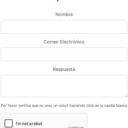
Nombre
Correo Electrónico
Respuesta
Por favor verifica que no eres un robot haciendo click en la casilla blanca