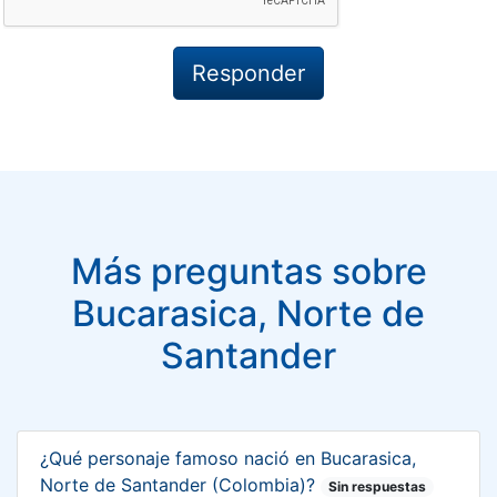
Más preguntas sobre
Bucarasica, Norte de
Santander
¿Qué personaje famoso nació en Bucarasica,
Norte de Santander (Colombia)?
Sin respuestas