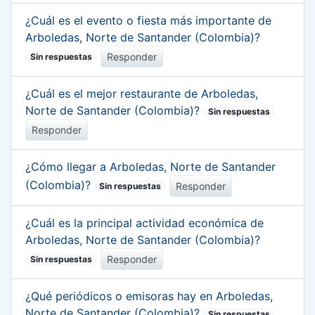
¿Cuál es el evento o fiesta más importante de
Arboledas, Norte de Santander (Colombia)?
Responder
Sin respuestas
¿Cuál es el mejor restaurante de Arboledas,
Norte de Santander (Colombia)?
Sin respuestas
Responder
¿Cómo llegar a Arboledas, Norte de Santander
(Colombia)?
Responder
Sin respuestas
¿Cuál es la principal actividad económica de
Arboledas, Norte de Santander (Colombia)?
Responder
Sin respuestas
¿Qué periódicos o emisoras hay en Arboledas,
Norte de Santander (Colombia)?
Sin respuestas