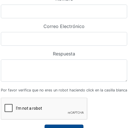
Correo Electrónico
Respuesta
Por favor verifica que no eres un robot haciendo click en la casilla blanca