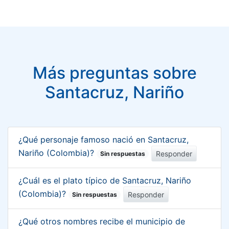
Más preguntas sobre
Santacruz, Nariño
¿Qué personaje famoso nació en Santacruz,
Nariño (Colombia)?
Responder
Sin respuestas
¿Cuál es el plato típico de Santacruz, Nariño
(Colombia)?
Responder
Sin respuestas
¿Qué otros nombres recibe el municipio de