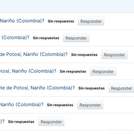
 Nariño (Colombia)?
Responder
Sin respuestas
ño (Colombia)?
Responder
Sin respuestas
 de Potosí, Nariño (Colombia)?
Responder
Sin respuestas
otosí, Nariño (Colombia)?
Responder
Sin respuestas
nte de Potosí, Nariño (Colombia)?
Responder
Sin respuestas
, Nariño (Colombia)?
Responder
Sin respuestas
a)?
Responder
Sin respuestas