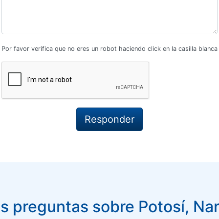
Por favor verifica que no eres un robot haciendo click en la casilla blanca
s preguntas sobre Potosí, Nar