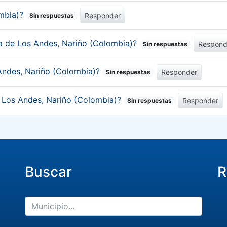
ombia)?
Responder
Sin respuestas
ca de Los Andes, Nariño (Colombia)?
Respond
Sin respuestas
Andes, Nariño (Colombia)?
Responder
Sin respuestas
e Los Andes, Nariño (Colombia)?
Responder
Sin respuestas
Buscar
R