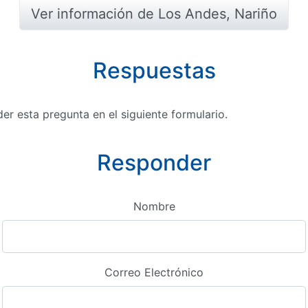
Ver información de Los Andes, Nariño
Respuestas
r esta pregunta en el siguiente formulario.
Responder
Nombre
Correo Electrónico