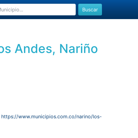
Buscar
os Andes, Nariño
n
https://www.municipios.com.co/narino/los-