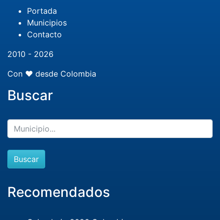
Portada
Municipios
Contacto
2010 - 2026
Con ❤️ desde Colombia
Buscar
Buscar
Recomendados