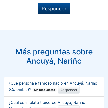
Más preguntas sobre
Ancuyá, Nariño
¿Qué personaje famoso nació en Ancuyá, Nariño
(Colombia)?
Responder
Sin respuestas
¿Cuál es el plato típico de Ancuyá, Nariño