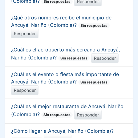
(Colombia)?
Responder
Sin respuestas
¿Qué otros nombres recibe el municipio de
Ancuyá, Nariño (Colombia)?
Sin respuestas
Responder
¿Cuál es el aeropuerto más cercano a Ancuyá,
Nariño (Colombia)?
Responder
Sin respuestas
¿Cuál es el evento o fiesta más importante de
Ancuyá, Nariño (Colombia)?
Sin respuestas
Responder
¿Cuál es el mejor restaurante de Ancuyá, Nariño
(Colombia)?
Responder
Sin respuestas
¿Cómo llegar a Ancuyá, Nariño (Colombia)?