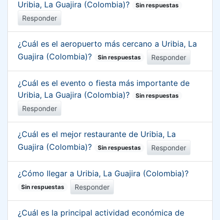
Uribia, La Guajira (Colombia)?
Sin respuestas
Responder
¿Cuál es el aeropuerto más cercano a Uribia, La
Guajira (Colombia)?
Responder
Sin respuestas
¿Cuál es el evento o fiesta más importante de
Uribia, La Guajira (Colombia)?
Sin respuestas
Responder
¿Cuál es el mejor restaurante de Uribia, La
Guajira (Colombia)?
Responder
Sin respuestas
¿Cómo llegar a Uribia, La Guajira (Colombia)?
Responder
Sin respuestas
¿Cuál es la principal actividad económica de