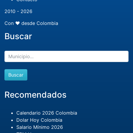
2010 - 2026
Con ❤️ desde Colombia
Buscar
Buscar
Recomendados
Calendario 2026 Colombia
Dolar Hoy Colombia
Salario Mínimo 2026