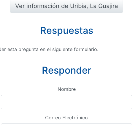
Ver información de Uribia, La Guajira
Respuestas
r esta pregunta en el siguiente formulario.
Responder
Nombre
Correo Electrónico