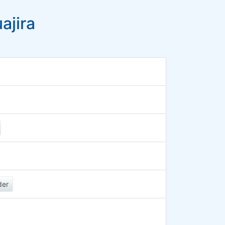
ajira
der