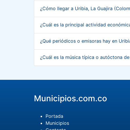
¿Cómo llegar a Uribia, La Guajira (Colo
¿Cuál es la principal actividad económic
¿Qué periódicos o emisoras hay en Uribi
¿Cuál es la música típica o autóctona de
Municipios.com.co
Portada
Municipios