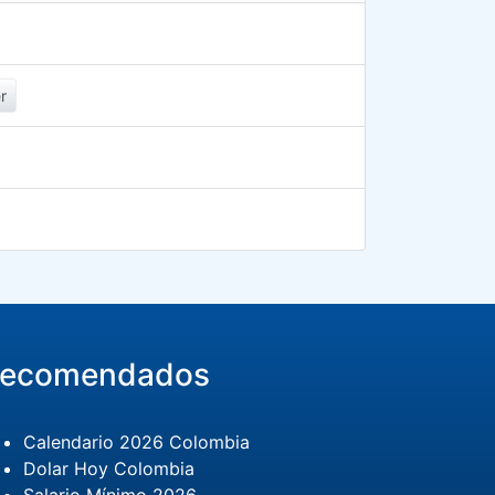
r
ecomendados
Calendario 2026 Colombia
Dolar Hoy Colombia