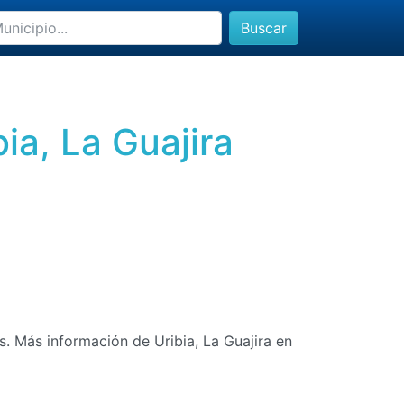
Buscar
ia, La Guajira
s. Más información de Uribia, La Guajira en