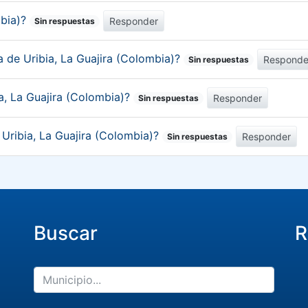
mbia)?
Responder
Sin respuestas
a de Uribia, La Guajira (Colombia)?
Responde
Sin respuestas
a, La Guajira (Colombia)?
Responder
Sin respuestas
 Uribia, La Guajira (Colombia)?
Responder
Sin respuestas
Buscar
R