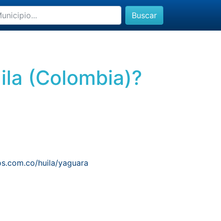
Buscar
uila (Colombia)?
os.com.co/huila/yaguara