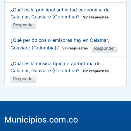
¿Cuál es la principal actividad económica de
Calamar, Guaviare (Colombia)?
Sin respuestas
Responder
¿Qué periódicos o emisoras hay en Calamar,
Guaviare (Colombia)?
Responder
Sin respuestas
¿Cuál es la música típica o autóctona de
Calamar, Guaviare (Colombia)?
Sin respuestas
Responder
Municipios.com.co