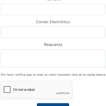
Correo Electrónico
Respuesta
Por favor verifica que no eres un robot haciendo click en la casilla blanca