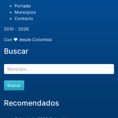
Portada
Municipios
Contacto
2010 - 2026
Con ❤️ desde Colombia
Buscar
Buscar
Recomendados