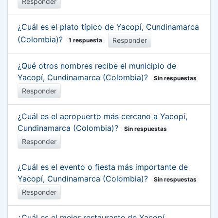
Responder
¿Cuál es el plato típico de Yacopí, Cundinamarca
(Colombia)?
Responder
1 respuesta
¿Qué otros nombres recibe el municipio de
Yacopí, Cundinamarca (Colombia)?
Sin respuestas
Responder
¿Cuál es el aeropuerto más cercano a Yacopí,
Cundinamarca (Colombia)?
Sin respuestas
Responder
¿Cuál es el evento o fiesta más importante de
Yacopí, Cundinamarca (Colombia)?
Sin respuestas
Responder
¿Cuál es el mejor restaurante de Yacopí,