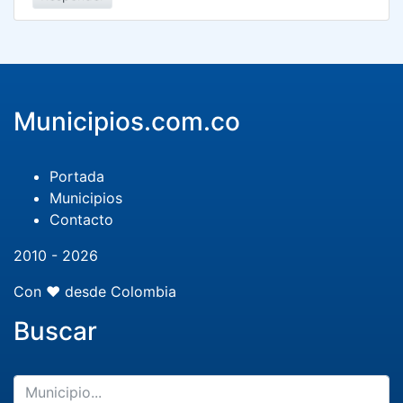
Municipios.com.co
Portada
Municipios
Contacto
2010 - 2026
Con ❤️ desde Colombia
Buscar