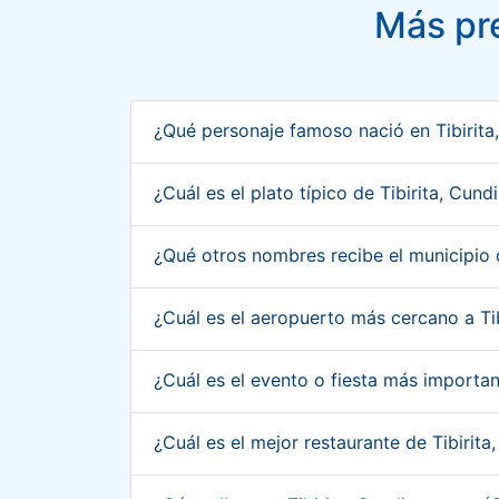
Más pre
¿Qué personaje famoso nació en Tibirit
¿Cuál es el plato típico de Tibirita, Cu
¿Qué otros nombres recibe el municipio
¿Cuál es el aeropuerto más cercano a T
¿Cuál es el evento o fiesta más importa
¿Cuál es el mejor restaurante de Tibiri