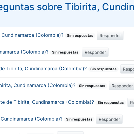
guntas sobre Tibirita, Cund
a, Cundinamarca (Colombia)?
Responder
Sin respuestas
ndinamarca (Colombia)?
Responder
Sin respuestas
 de Tibirita, Cundinamarca (Colombia)?
Resp
Sin respuestas
ibirita, Cundinamarca (Colombia)?
Responder
Sin respuestas
nte de Tibirita, Cundinamarca (Colombia)?
R
Sin respuestas
ta, Cundinamarca (Colombia)?
Responder
Sin respuestas