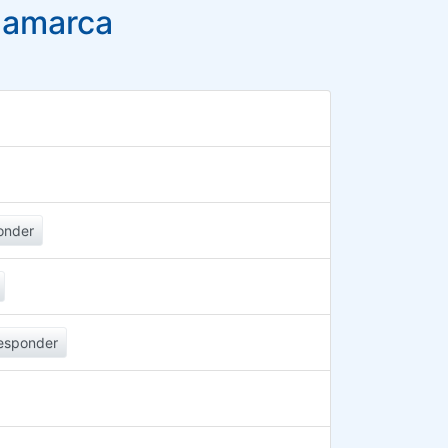
inamarca
onder
esponder