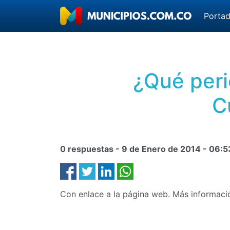
Porta
¿Qué peri
C
0 respuestas -
9 de Enero de 2014
-
06:5
Con enlace a la página web. Más informaci