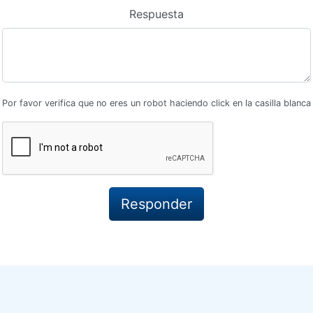
Respuesta
Por favor verifica que no eres un robot haciendo click en la casilla blanca