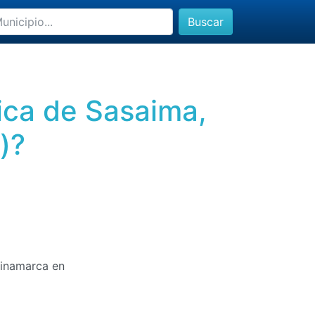
Buscar
mica de Sasaima,
)?
dinamarca en