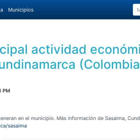
da
Municipios
ncipal actividad econó
undinamarca (Colombia
1 PM
eneran en el municipio. Más información de Sasaima, Cun
rca/sasaima