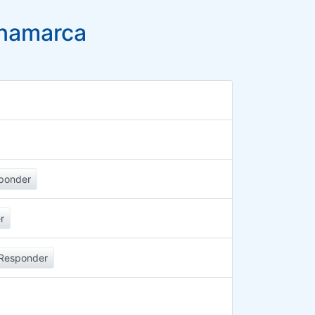
inamarca
ponder
r
Responder