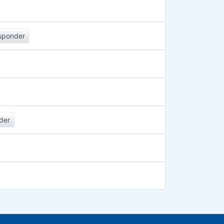
sponder
der