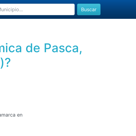
Buscar
mica de Pasca,
)?
namarca en