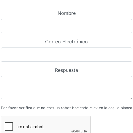
Nombre
Correo Electrónico
Respuesta
Por favor verifica que no eres un robot haciendo click en la casilla blanca