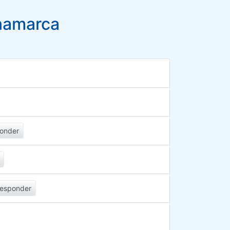
namarca
onder
esponder