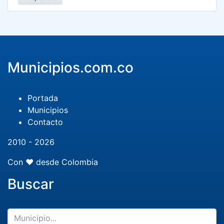
Municipios.com.co
Portada
Municipios
Contacto
2010 - 2026
Con ❤️ desde Colombia
Buscar