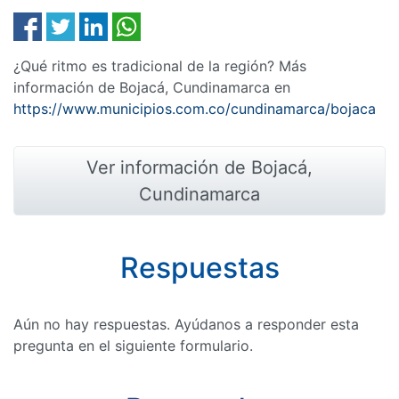
¿Qué ritmo es tradicional de la región? Más
información de Bojacá, Cundinamarca en
https://www.municipios.com.co/cundinamarca/bojaca
Ver información de Bojacá,
Cundinamarca
Respuestas
Aún no hay respuestas. Ayúdanos a responder esta
pregunta en el siguiente formulario.