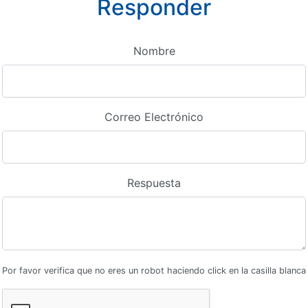
Responder
Nombre
Correo Electrónico
Respuesta
Por favor verifica que no eres un robot haciendo click en la casilla blanca