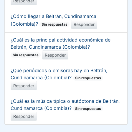
Responder
¿Cómo llegar a Beltrán, Cundinamarca
(Colombia)?
Responder
Sin respuestas
¿Cuál es la principal actividad económica de
Beltrán, Cundinamarca (Colombia)?
Responder
Sin respuestas
¿Qué periódicos o emisoras hay en Beltrán,
Cundinamarca (Colombia)?
Sin respuestas
Responder
¿Cuál es la música típica o autóctona de Beltrán,
Cundinamarca (Colombia)?
Sin respuestas
Responder