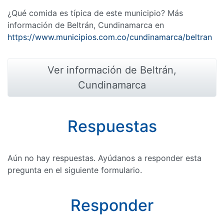
¿Qué comida es típica de este municipio? Más
información de Beltrán, Cundinamarca en
https://www.municipios.com.co/cundinamarca/beltran
Ver información de Beltrán,
Cundinamarca
Respuestas
Aún no hay respuestas. Ayúdanos a responder esta
pregunta en el siguiente formulario.
Responder