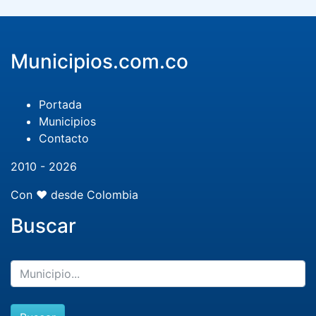
Municipios.com.co
Portada
Municipios
Contacto
2010 - 2026
Con ❤️ desde Colombia
Buscar